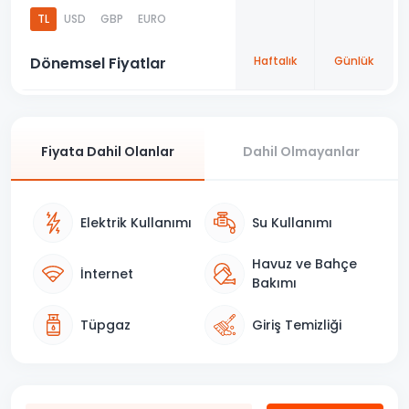
apart sizin için harika bir seçenek olacaktır. Tatilinizi hemen
TL
USD
GBP
EURO
planlayarak rezervasyonunuzu yapabilirsiniz.
📞 Bugün bizimle iletişime geçerek mükemmel tatilinizi
Dönemsel Fiyatlar
Haftalık
Günlük
rezerve edin!
Fiyata Dahil Olanlar
Dahil Olmayanlar
Elektrik Kullanımı
Su Kullanımı
Havuz ve Bahçe
İnternet
Bakımı
Tüpgaz
Giriş Temizliği