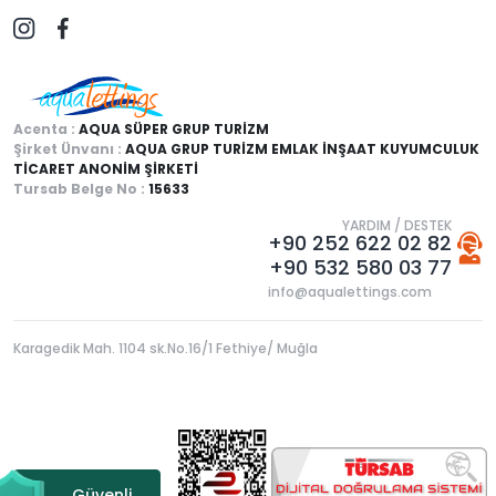
Acenta :
AQUA SÜPER GRUP TURİZM
Şirket Ünvanı :
AQUA GRUP TURİZM EMLAK İNŞAAT KUYUMCULUK
TİCARET ANONİM ŞİRKETİ
Tursab Belge No :
15633
YARDIM / DESTEK
+90 252 622 02 82
+90 532 580 03 77
info@aqualettings.com
Karagedik Mah. 1104 sk.No.16/1 Fethiye/ Muğla
Güvenli