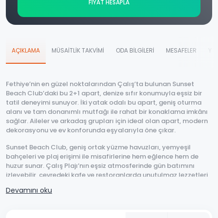
FİYAT HESAPLA
AÇIKLAMA
MÜSAİTLİK TAKVİMİ
ODA BİLGİLERİ
MESAFELER
YO
Fethiye’nin en güzel noktalarından Çalış’ta bulunan Sunset
Beach Club’daki bu 2+1 apart, denize sıfır konumuyla eşsiz bir
tatil deneyimi sunuyor. İki yatak odalı bu apart, geniş oturma
alanı ve tam donanımlı mutfağı ile rahat bir konaklama imkânı
sağlar. Aileler ve arkadaş grupları için ideal olan apart, modern
dekorasyonu ve ev konforunda eşyalarıyla öne çıkar.
Sunset Beach Club, geniş ortak yüzme havuzları, yemyeşil
bahçeleri ve plaj erişimi ile misafirlerine hem eğlence hem de
huzur sunar. Çalış Plajı’nın eşsiz atmosferinde gün batımını
izleyebilir, çevredeki kafe ve restoranlarda unutulmaz lezzetleri
tadabilirsiniz. Apartın merkeze yakın konumu, alışveriş ve diğer
Devamını oku
aktivitelere kolay ulaşım imkânı sağlar.
Fethiye’de deniz ve doğayla iç içe bir tatil planlıyorsanız, bu