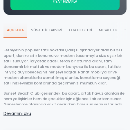
FİYAT HESAPLA
AÇIKLAMA
MÜSAİTLİK TAKVİMİ
ODA BİLGİLERİ
MESAFELER
YO
Fethiye’nin popüler tatil noktası Çalış Plajı’nda yer alan bu 2+1
apart, denize sıfır konumu ve modern tasarımıyla size eşsiz bir
tatil sunuyor. İki yatak odası, ferah bir oturma alanı, tam
donanımlı bir mutfak ve modern banyosu ile bu apart, tatilde
ihtiyaç duyabileceğiniz her şeyi sağlar. Rahat mobilyalar ve
modern olanaklarla donatılmış olan bu konaklama seçeneği,
tatilinizi evinizin konforunda geçirmenizi mümkün kılar.
Sunset Beach Club içerisindeki bu apart, ortak havuz alanları ile
hem yetişkinler hem de çocuklar için eğlenceli bir ortam sunar.
Güneşlenme alanında vakit geçirirken, havuzun serin sularında
yaz sıcaklarını geride bırakabilirsiniz. Ayrıca, apartın denize sıfır
Devamını oku
konumu sayesinde plaja birkaç adımda ulaşabilirsiniz. Çalış
Plajı’nın berrak sularında yüzebilir ve gün batımının tadını
çıkarabilirsiniz.