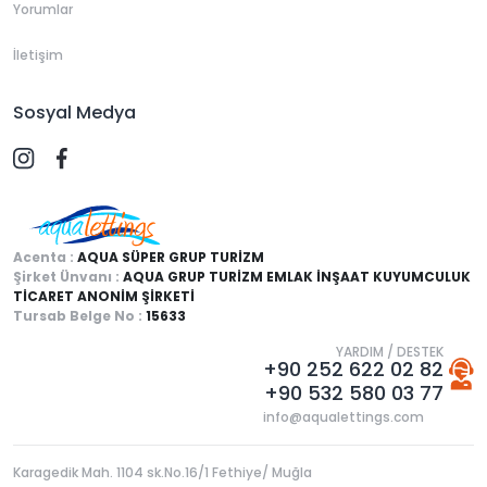
Yorumlar
İletişim
Sosyal Medya
Acenta :
AQUA SÜPER GRUP TURİZM
Şirket Ünvanı :
AQUA GRUP TURİZM EMLAK İNŞAAT KUYUMCULUK
TİCARET ANONİM ŞİRKETİ
Tursab Belge No :
15633
YARDIM / DESTEK
+90 252 622 02 82
+90 532 580 03 77
info@aqualettings.com
Karagedik Mah. 1104 sk.No.16/1 Fethiye/ Muğla