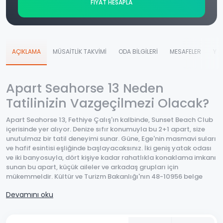
FİYAT HESAPLA
AÇIKLAMA
MÜSAİTLİK TAKVİMİ
ODA BİLGİLERİ
MESAFELER
YO
Apart Seahorse 13 Neden
Tatilinizin Vazgeçilmezi Olacak?
Apart Seahorse 13, Fethiye Çalış'ın kalbinde, Sunset Beach Club
içerisinde yer alıyor. Denize sıfır konumuyla bu 2+1 apart, size
unutulmaz bir tatil deneyimi sunar. Güne, Ege'nin masmavi suları
ve hafif esintisi eşliğinde başlayacaksınız. İki geniş yatak odası
ve iki banyosuyla, dört kişiye kadar rahatlıkla konaklama imkanı
sunan bu apart, küçük aileler ve arkadaş grupları için
mükemmeldir. Kültür ve Turizm Bakanlığı'nın 48-10956 belge
numarasıyla tescilli olması, konaklamanızın yüksek
Devamını oku
standartlarda ve güvenilir olduğunu gösterir. Huzur dolu bir
dinlence ve aynı zamanda eğlenceli anlar arıyorsanız, Apart
Seahorse 13 size bu ikisini bir arada sunuyor.