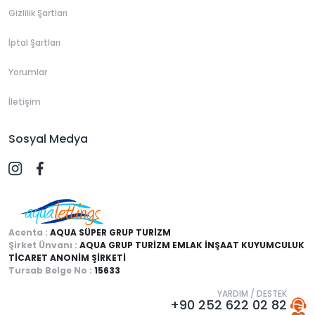
Gizlilik Şartları
İptal Şartları
Yorumlar
İletişim
Sosyal Medya
Acenta :
AQUA SÜPER GRUP TURİZM
Şirket Ünvanı :
AQUA GRUP TURİZM EMLAK İNŞAAT KUYUMCULUK
TİCARET ANONİM ŞİRKETİ
Tursab Belge No :
15633
YARDIM / DESTEK
+90 252 622 02 82