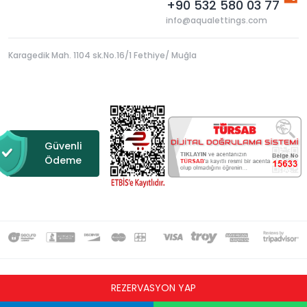
+90 532 580 03 77
info@aqualettings.com
Karagedik Mah. 1104 sk.No.16/1 Fethiye/ Muğla
Güvenli
Ödeme
Copyright © 2021 Tüm hakları saklıdır.
REZERVASYON YAP
Design & Software by
BocekSoft