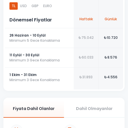
çiftler için uygun olan bu konforlu apartta huzur dolu bir tatil
TL
USD
GBP
EURO
için hemen rezervasyon yapabilirsiniz.
Kendi cennet köşenizi rezerve etmek için bugün bizimle
Dönemsel Fiyatlar
Haftalık
Günlük
iletişime geçin!
26 Haziran - 10 Eylül
₺75.042
₺10.720
Minimum 5 Gece Konaklama
11 Eylül - 30 Eylül
₺60.033
₺8.576
Minimum 3 Gece Konaklama
1 Ekim - 31 Ekim
₺31.893
₺4.556
Minimum 3 Gece Konaklama
Fiyata Dahil Olanlar
Dahil Olmayanlar