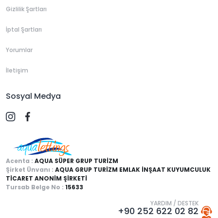
Gizlilik Şartları
İptal Şartları
Yorumlar
İletişim
Sosyal Medya
Acenta :
AQUA SÜPER GRUP TURİZM
Şirket Ünvanı :
AQUA GRUP TURİZM EMLAK İNŞAAT KUYUMCULUK
TİCARET ANONİM ŞİRKETİ
Tursab Belge No :
15633
YARDIM / DESTEK
+90 252 622 02 82