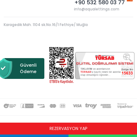
+90 532 580 03 77
info@aqualettings.com
Karagedik Mah. 1104 sk.No.16/1 Fethiye/ Muğla
Güvenli
Ödeme
Copyright © 2021 Tüm hakları saklıdır.
REZERVASYON YAP
Design & Software by
BocekSoft