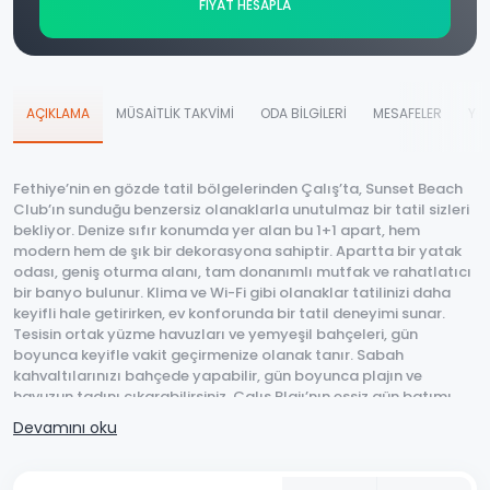
FİYAT HESAPLA
AÇIKLAMA
MÜSAİTLİK TAKVİMİ
ODA BİLGİLERİ
MESAFELER
YO
Fethiye’nin en gözde tatil bölgelerinden Çalış’ta, Sunset Beach
Club’ın sunduğu benzersiz olanaklarla unutulmaz bir tatil sizleri
bekliyor. Denize sıfır konumda yer alan bu 1+1 apart, hem
modern hem de şık bir dekorasyona sahiptir. Apartta bir yatak
odası, geniş oturma alanı, tam donanımlı mutfak ve rahatlatıcı
bir banyo bulunur. Klima ve Wi-Fi gibi olanaklar tatilinizi daha
keyifli hale getirirken, ev konforunda bir tatil deneyimi sunar.
Tesisin ortak yüzme havuzları ve yemyeşil bahçeleri, gün
boyunca keyifle vakit geçirmenize olanak tanır. Sabah
kahvaltılarınızı bahçede yapabilir, gün boyunca plajın ve
havuzun tadını çıkarabilirsiniz. Çalış Plajı’nın eşsiz gün batımı
manzarası, tatilinizi unutulmaz kılacak anlar yaşatır. Çevrede
Devamını oku
bulunan restoranlar ve kafelerde farklı lezzetler deneyebilir, plaj
boyunca yürüyüş yapabilirsiniz. Hem sakin hem de eğlenceli bir
tatil geçirmek isteyenler için bu apart ideal bir tercihtir. Aileler ve