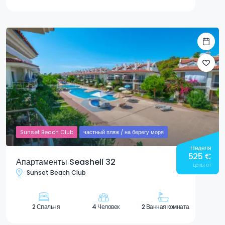
Sunset Beach Club
частный пляж / на берегу моря
Неделя
525
€
Апартаменты Seashell 32
цены от
Sunset Beach Club
2 Спальня
4 Человек
2 Ванная комната