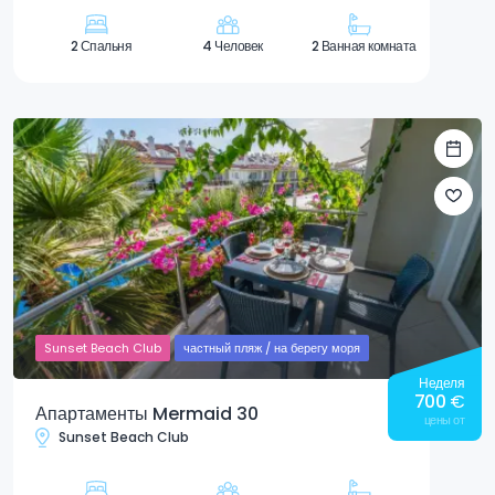
2 Спальня
4 Человек
2 Ванная комната
Sunset Beach Club
частный пляж / на берегу моря
Неделя
700
€
Апартаменты Mermaid 30
цены от
Sunset Beach Club