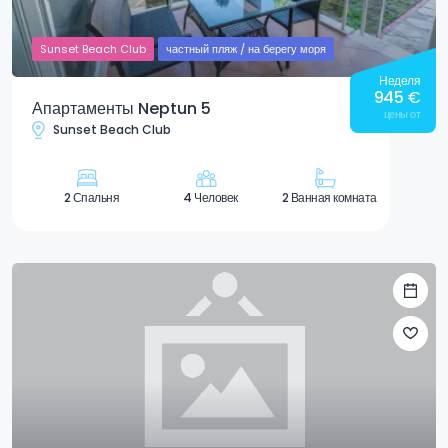
Sunset Beach Club
частный пляж / на берегу моря
Неделя
945
€
Апартаменты Neptun 5
цены от
Sunset Beach Club
2 Спальня
4 Человек
2 Ванная комната