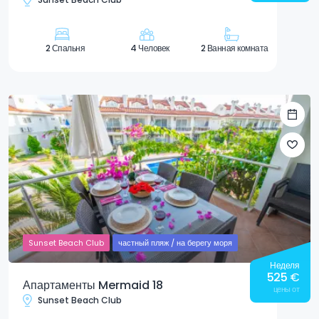
2 Спальня
4 Человек
2 Ванная комната
Sunset Beach Club
частный пляж / на берегу моря
Неделя
525
€
Апартаменты Mermaid 18
цены от
Sunset Beach Club