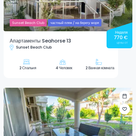
Sunset Beach Club
частный пляж / на берегу моря
Неделя
770
€
Апартаменты Seahorse 13
цены от
Sunset Beach Club
2 Спальня
4 Человек
2 Ванная комната