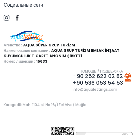
Социальные сети
Агенство :
AQUA SÜPER GRUP TURİZM
Наименование компании :
AQUA GRUP TURİZM EMLAK İNŞAAT
KUYUMCULUK TİCARET ANONİM ŞİRKETİ
Номер лицензии :
15633
ПОМОЩЬ / ПОДДЕРЖКА
+90 252 622 02 82
+90 536 053 54 53
info@aqualettings.com
Karagedik Mah. 1104 sk.No.16/1 Fethiye/ Muğla