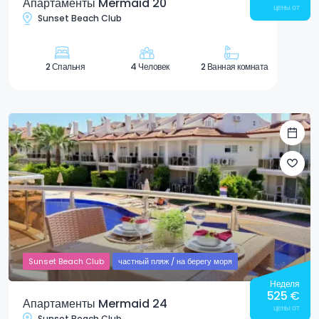
Апартаменты Mermaid 20
цены от
Sunset Beach Club
2 Спальня
4 Человек
2 Ванная комната
Sunset Beach Club
частный пляж / на берегу моря
Неделя
525
€
Апартаменты Mermaid 24
цены от
Sunset Beach Club