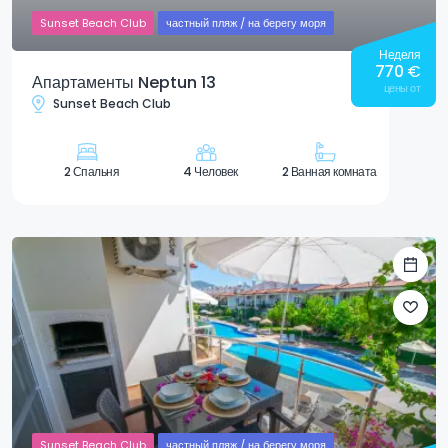
Sunset Beach Club
частный пляж / на берегу моря
Неделя
770
€
Апартаменты Neptun 13
цены от
Sunset Beach Club
2 Спальня
4 Человек
2 Ванная комната
Sunset Beach Club
частный пляж / на берегу моря