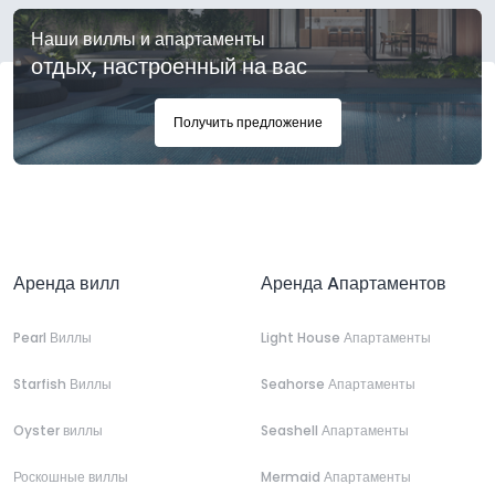
Наши виллы и апартаменты
отдых, настроенный на вас
Получить предложение
Аренда вилл
Аренда Aпартаментов
Pearl Виллы
Light House Апартаменты
Starfish Виллы
Seahorse Апартаменты
Oyster виллы
Seashell Апартаменты
Роскошные виллы
Mermaid Апартаменты