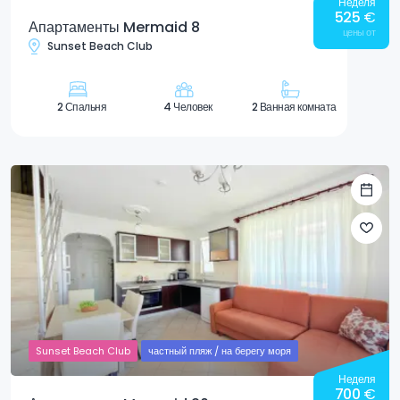
Неделя
525
€
Апартаменты Mermaid 8
цены от
Sunset Beach Club
2 Спальня
4 Человек
2 Ванная комната
Sunset Beach Club
частный пляж / на берегу моря
Неделя
700
€