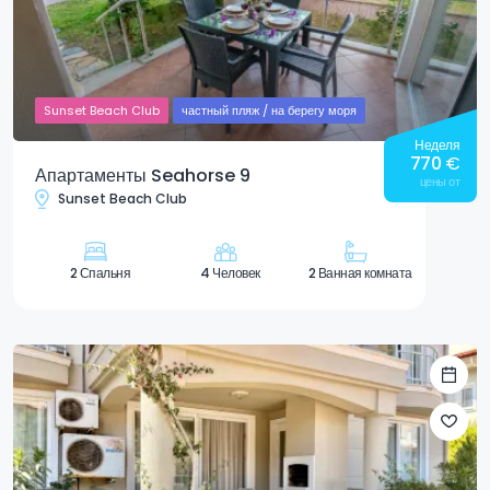
Sunset Beach Club
частный пляж / на берегу моря
Неделя
770
€
Апартаменты Seahorse 9
цены от
Sunset Beach Club
2 Спальня
4 Человек
2 Ванная комната