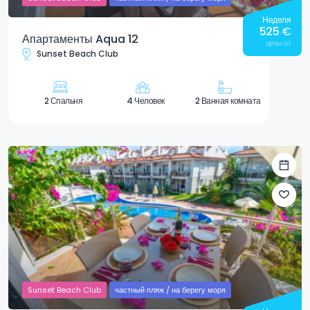
Неделя
525
€
Апартаменты Aqua 12
цены от
Sunset Beach Club
2 Спальня
4 Человек
2 Ванная комната
Sunset Beach Club
частный пляж / на берегу моря