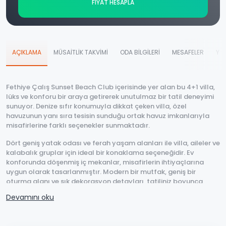
FİYAT HESAPLA
AÇIKLAMA
MÜSAİTLİK TAKVİMİ
ODA BİLGİLERİ
MESAFELER
YO
Fethiye Çalış Sunset Beach Club içerisinde yer alan bu 4+1 villa,
lüks ve konforu bir araya getirerek unutulmaz bir tatil deneyimi
sunuyor. Denize sıfır konumuyla dikkat çeken villa, özel
havuzunun yanı sıra tesisin sunduğu ortak havuz imkanlarıyla
misafirlerine farklı seçenekler sunmaktadır.
Dört geniş yatak odası ve ferah yaşam alanları ile villa, aileler ve
kalabalık gruplar için ideal bir konaklama seçeneğidir. Ev
konforunda döşenmiş iç mekanlar, misafirlerin ihtiyaçlarına
uygun olarak tasarlanmıştır. Modern bir mutfak, geniş bir
oturma alanı ve şık dekorasyon detayları, tatiliniz boyunca
rahat etmenizi sağlar. Villanın geniş bahçesi, havuz başında
Devamını oku
güneşlenmek ya da açık havada keyifli vakit geçirmek isteyenler
için idealdir.