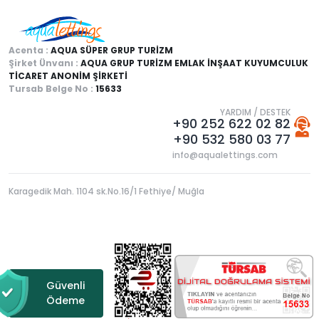
Acenta :
AQUA SÜPER GRUP TURİZM
Şirket Ünvanı :
AQUA GRUP TURİZM EMLAK İNŞAAT KUYUMCULUK
TİCARET ANONİM ŞİRKETİ
Tursab Belge No :
15633
YARDIM / DESTEK
+90 252 622 02 82
+90 532 580 03 77
info@aqualettings.com
Karagedik Mah. 1104 sk.No.16/1 Fethiye/ Muğla
Güvenli
Ödeme