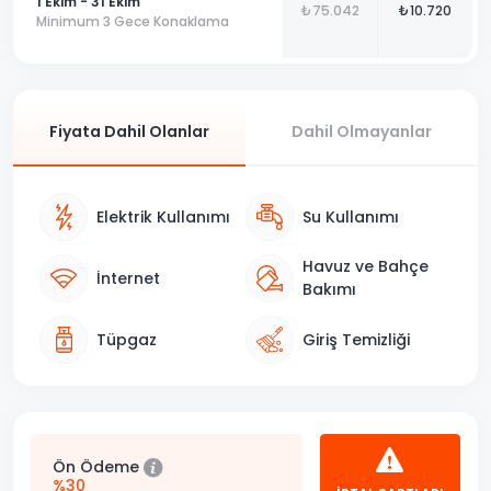
1 Ekim - 31 Ekim
₺75.042
₺10.720
Minimum 3 Gece Konaklama
Fiyata Dahil Olanlar
Dahil Olmayanlar
Elektrik Kullanımı
Su Kullanımı
Havuz ve Bahçe
İnternet
Bakımı
Tüpgaz
Giriş Temizliği
Ön Ödeme
%30