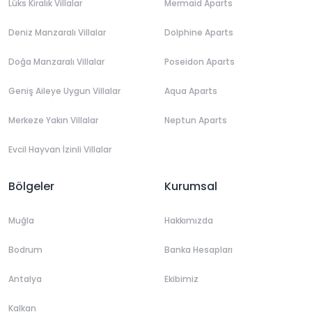
Lüks Kiralık Villalar
Mermaid Aparts
Deniz Manzaralı Villalar
Dolphine Aparts
Doğa Manzaralı Villalar
Poseidon Aparts
Geniş Aileye Uygun Villalar
Aqua Aparts
Merkeze Yakın Villalar
Neptun Aparts
Evcil Hayvan İzinli Villalar
Bölgeler
Kurumsal
Muğla
Hakkımızda
Bodrum
Banka Hesapları
Antalya
Ekibimiz
Kalkan