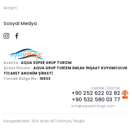
İletişim
Sosyal Medya
Acenta :
AQUA SÜPER GRUP TURİZM
Şirket Ünvanı :
AQUA GRUP TURİZM EMLAK İNŞAAT KUYUMCULUK
TİCARET ANONİM ŞİRKETİ
Tursab Belge No :
15633
YARDIM / DESTEK
+90 252 622 02 82
+90 532 580 03 77
info@aqualettings.com
Karagedik Mah. 1104 sk.No.16/1 Fethiye/ Muğla