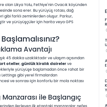
e olan Likya Yolu, Fethiye'nin Ovacık köyünden
esinde sona erer. Bu yürüyüş rotası, dağ
eri gibi farklı zeminlerden oluşur. Parkur,
F
ştir ve yürüyüşçüler için harita veya GPS
 Başlamalısınız?
T
aklama Avantajı
ık 45 dakika uzaklıktadır ve ulaşım açısından
A
rt oteller
,
günlük kiralık daireler
ve
E
ekleriyle yürüyüşe başlamadan önce rahat bir
 Lettings
gibi yerel firmalardan
ncesi ve sonrası için konforlu bir mola noktası
D
K
Y
Manzarası ile Başlangıç
A
rinden ilerleyen ilk etaptaki manzaralar nefes