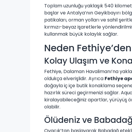
Toplam uzunluğu yaklaşık 540 kilometr
başlar ve Antalya’nın Geyikbayırı bölg
patikaları, orman yolları ve sahil şeritl
kırmızı-beyaz işaretlerle yönlendirilmi
kullanmak büyük kolaylık sağlar.
Neden Fethiye’den
Kolay Ulaşım ve Kon
Fethiye, Dalaman Havalimanı’na yaklaş
oldukça elverişlidir. Ayrıca
Fethiye apa
doğayla iç içe butik konaklama seçen
hazırlık süreci geçirmenizi sağlar.
Aqua
kiralayabileceğiniz apartlar, yürüyüş ö
olabilir.
Ölüdeniz ve Babadağ 
Ovacık’tan başlayarak Babadağ etekle