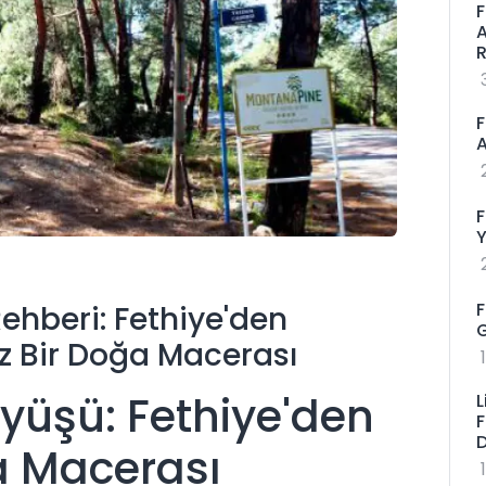
F
A
R
F
A
F
Y
F
ehberi: Fethiye'den
G
z Bir Doğa Macerası
üyüşü: Fethiye'den
L
F
 Macerası