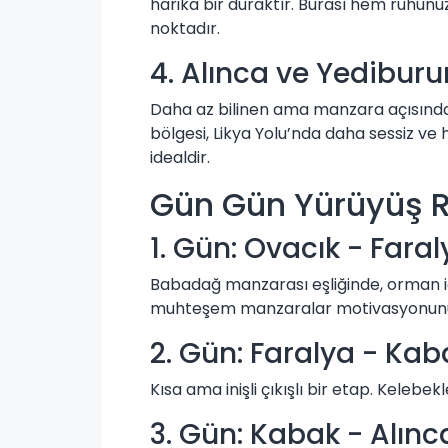
harika bir duraktır. Burası hem ruhun
noktadır.
4. Alınca ve Yediburu
Daha az bilinen ama manzara açısında
bölgesi, Likya Yolu’nda daha sessiz ve
idealdir.
Gün Gün Yürüyüş R
1. Gün: Ovacık - Fara
Babadağ manzarası eşliğinde, orman içi 
muhteşem manzaralar motivasyonunuz
2. Gün: Faralya - Kab
Kısa ama inişli çıkışlı bir etap. Kelebekl
3. Gün: Kabak - Alınc