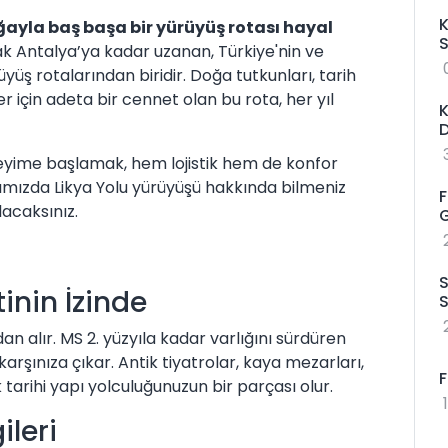
K
oğayla baş başa bir yürüyüş rotası hayal
S
ak Antalya’ya kadar uzanan, Türkiye'nin ve
ş rotalarından biridir. Doğa tutkunları, tarih
 için adeta bir cennet olan bu rota, her yıl
K
D
eyime başlamak, hem lojistik hem de konfor
zımızda Likya Yolu yürüyüşü hakkında bilmeniz
F
lacaksınız.
S
inin İzinde
S
dan alır. MS 2. yüzyıla kadar varlığını sürdüren
karşınıza çıkar. Antik tiyatrolar, kaya mezarları,
F
tarihi yapı yolculuğunuzun bir parçası olur.
ileri