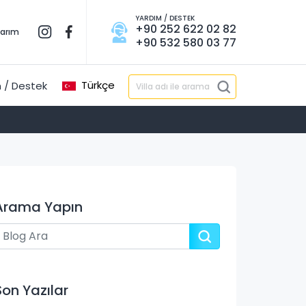
YARDIM / DESTEK
+90 252 622 02 82
larım
+90 532 580 03 77
Türkçe
 / Destek
Arama Yapın
Son Yazılar