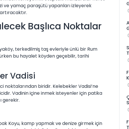
G
nizi ve yamaç paraşütü yapanları izleyerek
rtıracaktır.
lecek Başlıca Noktalar
A
G
S
aköy, terkedilmiş taş evleriyle ünlü bir Rum
T
ürken bu hayalet köyden geçebilir, tarihi
F
ler Vadisi
K
ci noktalarından biridir. Kelebekler Vadisi’ne
ir. Vadinin içine inmek isteyenler için patika
Ç
 gerekir.
S
F
bak Koyu, kamp yapmak ve denize girmek için
T