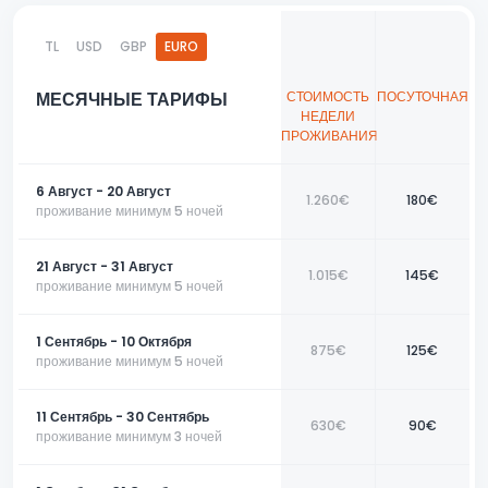
на пляже Чалыш. Рестораны и кафе, расположенные неподалёку,
предлагают попробовать местные блюда и провести незабываемые
TL
USD
GBP
EURO
вечера.
Если вы ищете спокойный отдых на лоне природы, эти апартаменты
МЕСЯЧНЫЕ ТАРИФЫ
СТОИМОСТЬ
ПОСУТОЧНАЯ
станут для вас идеальным выбором. Забронируйте ваш отдых в
НЕДЕЛИ
Sunset Beach Club прямо сейчас и проведите незабываемое время
ПРОЖИВАНИЯ
вместе с вашими близкими!
📞 Свяжитесь с нами сегодня, чтобы забронировать ваш идеальный
6 Август - 20 Август
1.260€
180€
отдых у нас!
проживание минимум 5 ночей
21 Август - 31 Август
1.015€
145€
проживание минимум 5 ночей
1 Сентябрь - 10 Октября
875€
125€
проживание минимум 5 ночей
11 Сентябрь - 30 Сентябрь
630€
90€
проживание минимум 3 ночей