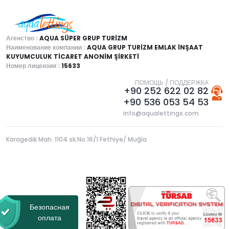
Агенство :
AQUA SÜPER GRUP TURİZM
Наименование компании :
AQUA GRUP TURİZM EMLAK İNŞAAT
KUYUMCULUK TİCARET ANONİM ŞİRKETİ
Номер лицензии :
15633
ПОМОЩЬ / ПОДДЕРЖКА
+90 252 622 02 82
+90 536 053 54 53
info@aqualettings.com
Karagedik Mah. 1104 sk.No.16/1 Fethiye/ Muğla
Безопасная
оплата