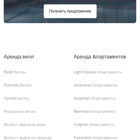
Получить предложение
Аренда вилл
Аренда Aпартаментов
Pearl Виллы
Light House Апартаменты
Starfish Виллы
Seahorse Апартаменты
Oyster виллы
Seashell Апартаменты
Роскошные виллы
Mermaid Апартаменты
Виллы с видом на море
Dolphin Апартаменты
Виллы с видом на природу
Poseidon Апартаменты