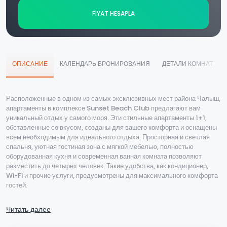
FİYAT HESAPLA
ОПИСАНИЕ
КАЛЕНДАРЬ БРОНИРОВАНИЯ
ДЕТАЛИ КОМНАТ
Расположенные в одном из самых эксклюзивных мест района Чалыш,
апартаменты в комплексе Sunset Beach Club предлагают вам
уникальный отдых у самого моря. Эти стильные апартаменты 1+1,
обставленные со вкусом, созданы для вашего комфорта и оснащены
всем необходимым для идеального отдыха. Просторная и светлая
спальня, уютная гостиная зона с мягкой мебелью, полностью
оборудованная кухня и современная ванная комната позволяют
разместить до четырех человек. Такие удобства, как кондиционер,
Wi-Fi и прочие услуги, предусмотрены для максимального комфорта
гостей.
Комплекс выделяется наличием общего бассейна, зелёных садов и
Читать далее
удобным доступом к пляжу. Днём вы можете наслаждаться
бассейном или пляжем, а вечером – любоваться знаменитым закатом