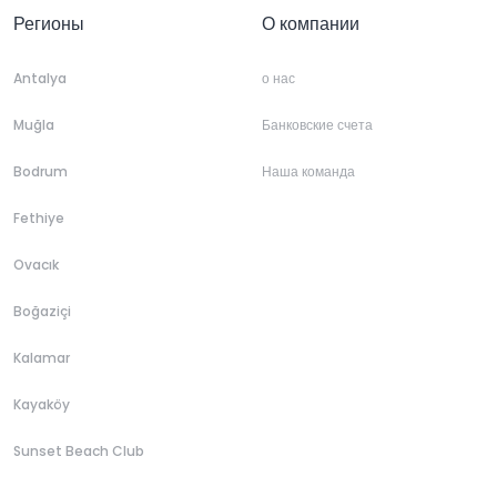
Регионы
О компании
Antalya
о нас
Muğla
Банковские счета
Bodrum
Наша команда
Fethiye
Ovacık
Boğaziçi
Kalamar
Kayaköy
Sunset Beach Club