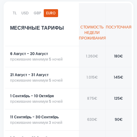
С уникальным видом на море этот апартамент позволяет вам
TL
USD
GBP
EURO
насладиться природой и воспользоваться всеми современными
удобствами. Это идеальный выбор для тех, кто ищет спокойного
отдыха. Забронируйте сейчас и начните своё путешествие к красотам
МЕСЯЧНЫЕ ТАРИФЫ
СТОИМОСТЬ
ПОСУТОЧНАЯ
Фетхие.
НЕДЕЛИ
ПРОЖИВАНИЯ
📞 Свяжитесь с нами сегодня, чтобы забронировать ваш идеальный
отдых у нас!
6 Август - 20 Август
1.260€
180€
проживание минимум 5 ночей
21 Август - 31 Август
1.015€
145€
проживание минимум 5 ночей
1 Сентябрь - 10 Октября
875€
125€
проживание минимум 5 ночей
11 Сентябрь - 30 Сентябрь
630€
90€
проживание минимум 3 ночей