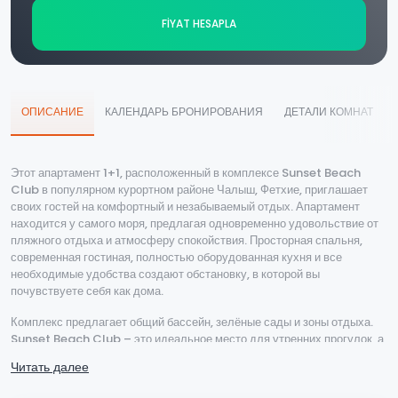
FİYAT HESAPLA
ОПИСАНИЕ
КАЛЕНДАРЬ БРОНИРОВАНИЯ
ДЕТАЛИ КОМНАТ
Этот апартамент 1+1, расположенный в комплексе Sunset Beach
Club в популярном курортном районе Чалыш, Фетхие, приглашает
своих гостей на комфортный и незабываемый отдых. Апартамент
находится у самого моря, предлагая одновременно удовольствие от
пляжного отдыха и атмосферу спокойствия. Просторная спальня,
современная гостиная, полностью оборудованная кухня и все
необходимые удобства создают обстановку, в которой вы
почувствуете себя как дома.
Комплекс предлагает общий бассейн, зелёные сады и зоны отдыха.
Sunset Beach Club – это идеальное место для утренних прогулок, а
также безопасный выбор для семей с детьми. Кафе, рестораны и
Читать далее
магазины, расположенные возле пляжа Чалыш, сделают ваш отдых
ещё более удобным и насыщенным.