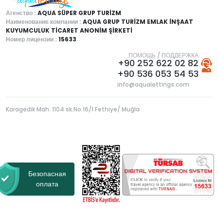
Агенство :
AQUA SÜPER GRUP TURİZM
Наименование компании :
AQUA GRUP TURİZM EMLAK İNŞAAT
KUYUMCULUK TİCARET ANONİM ŞİRKETİ
Номер лицензии :
15633
ПОМОЩЬ / ПОДДЕРЖКА
+90 252 622 02 82
+90 536 053 54 53
info@aqualettings.com
Karagedik Mah. 1104 sk.No.16/1 Fethiye/ Muğla
Безопасная
оплата