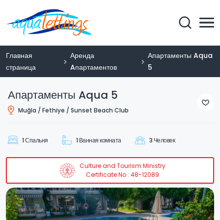
Главная
Аренда
Апартаменты Aqua
страница
Aпартаментов
5
Апартаменты Aqua 5
Muğla / Fethiye / Sunset Beach Club
1 Спальня
1 Ванная комната
3 Человек
Culture and Tourism Ministry
Certificate No : 48-12089