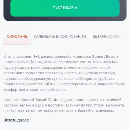
FİYAT HESAPLA
ОПИСАНИЕ
КАЛЕНДАРЬ БРОНИРОВАНИЯ
ДЕТАЛИ КОМНАТ
Этот апартамент 1+1, расположенный в комплексе Sunset Beach
Club в районе Чалыш, Фетхие, приглашает вас на незабываемый
отдых у самого моря. Современно и элегантно оформленный,
апартамент предлагает просторную спальню, уютную гостиную,
полностью оборудованную кухню и все необходимые удобства.
Кондиционер, бесплатный Wi-Fi и просторные жилые зоны обеспечат
комфортное и приятное пребывание.
Комплекс Sunset Beach Club предоставляет своим гостям общий
бассейн, зелёные сады и доступ к частному пляжу. Утром вы можете
прогуляться по пляжу, днём освежиться в бассейне, а вечером
насладиться знаменитым закатом на пляже Чалыш. Близлежащие
Читать далее
рестораны, кафе и магазины сделают ваш отдых ещё более
насыщенным и увлекательным.