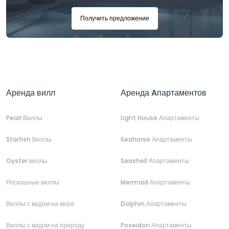
Получить предложение
Аренда вилл
Аренда Aпартаментов
Pearl Виллы
Light House Апартаменты
Starfish Виллы
Seahorse Апартаменты
Oyster виллы
Seashell Апартаменты
Роскошные виллы
Mermaid Апартаменты
Виллы с видом на море
Dolphin Апартаменты
Виллы с видом на природу
Poseidon Апартаменты