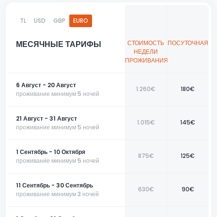
Этот апартамент — идеальный выбор для тех, кто хочет насладиться
TL
USD
GBP
EURO
спокойствием природы, не отказываясь от современных удобств.
Забронируйте своё место прямо сейчас и наслаждайтесь морем,
солнцем и домашним комфортом в этом уникальном апартаменте!
МЕСЯЧНЫЕ ТАРИФЫ
СТОИМОСТЬ
ПОСУТОЧНАЯ
НЕДЕЛИ
📞 Свяжитесь с нами сегодня, чтобы забронировать ваш идеальный
ПРОЖИВАНИЯ
отдых у нас!
6 Август - 20 Август
1.260€
180€
проживание минимум 5 ночей
21 Август - 31 Август
1.015€
145€
проживание минимум 5 ночей
1 Сентябрь - 10 Октября
875€
125€
проживание минимум 5 ночей
11 Сентябрь - 30 Сентябрь
630€
90€
проживание минимум 3 ночей