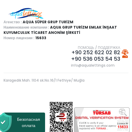
Агенство :
AQUA SÜPER GRUP TURİZM
Наименование компании :
AQUA GRUP TURİZM EMLAK İNŞAAT
KUYUMCULUK TİCARET ANONİM ŞİRKETİ
Номер лицензии :
15633
ПОМОЩЬ / ПОДДЕРЖКА
+90 252 622 02 82
+90 536 053 54 53
info@aqualettings.com
Karagedik Mah. 1104 sk.No.16/1 Fethiye/ Muğla
Безопасная
оплата