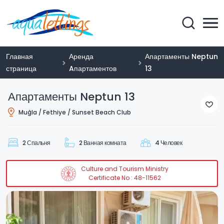
Главная
Аренда
Апартаменты Neptun
страница
Aпартаментов
13
Апартаменты Neptun 13
Muğla / Fethiye / Sunset Beach Club
2 Спальня
2 Ванная комната
4 Человек
Culture and Tourism Ministry
Certificate No : 48-11562