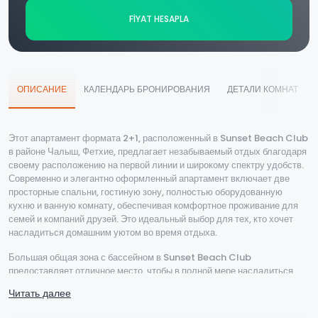
FİYAT HESAPLA
ОПИСАНИЕ
КАЛЕНДАРЬ БРОНИРОВАНИЯ
ДЕТАЛИ КОМНАТ
Этот апартамент формата 2+1, расположенный в Sunset Beach Club
в районе Чалыш, Фетхие, предлагает незабываемый отдых благодаря
своему расположению на первой линии и широкому спектру удобств.
Современно и элегантно оформленный апартамент включает две
просторные спальни, гостиную зону, полностью оборудованную
кухню и ванную комнату, обеспечивая комфортное проживание для
семей и компаний друзей. Это идеальный выбор для тех, кто хочет
насладиться домашним уютом во время отдыха.
Большая общая зона с бассейном в Sunset Beach Club
предоставляет отличное место, чтобы в полной мере насладиться
летом. Вы можете отдохнуть на террасе для загара или освежиться в
Читать далее
бассейне. Благодаря расположению на первой линии пляжа вы всего
в нескольких шагах от пляжа Чалыш, где сможете наслаждаться