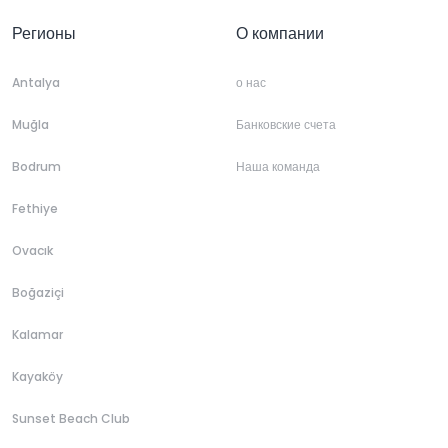
Регионы
О компании
Antalya
о нас
Muğla
Банковские счета
Bodrum
Наша команда
Fethiye
Ovacık
Boğaziçi
Kalamar
Kayaköy
Sunset Beach Club