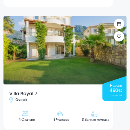
Неделя
490
€
Villa Royal 7
цены от
Ovacık
4 Спальня
8 Человек
3 Ванная комната