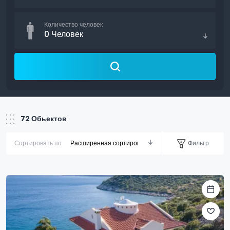
Количество человек
0
Человек
72
Обьектов
Фильтр
Сортировать по