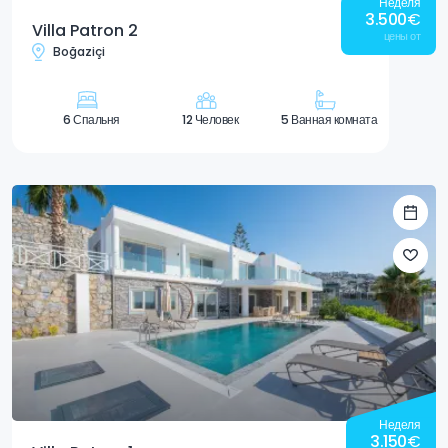
Неделя
3.500
€
Villa Patron 2
цены от
Boğaziçi
6 Спальня
12 Человек
5 Ванная комната
Неделя
3.150
€