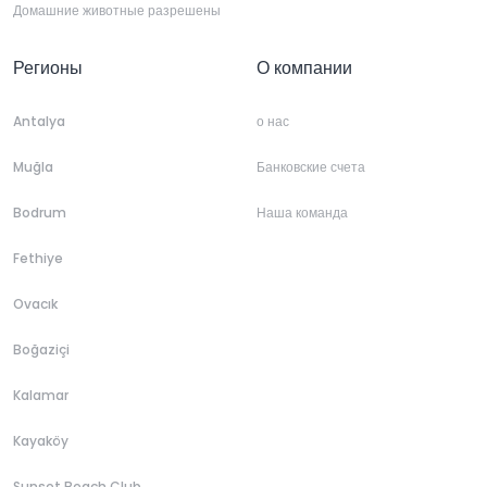
Домашние животные разрешены
Регионы
О компании
Antalya
о нас
Muğla
Банковские счета
Bodrum
Наша команда
Fethiye
Ovacık
Boğaziçi
Kalamar
Kayaköy
Sunset Beach Club